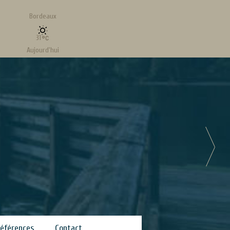
Bordeaux
31
Aujourd'hui
Vent
3.82 kt - 5°
Maintenant
31
Mis à jour le :Aug-7-2026, 10:59
éférences
Contact