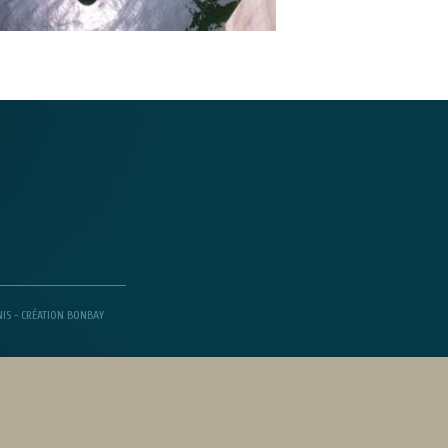
IS -
CRÉATION BONBAY