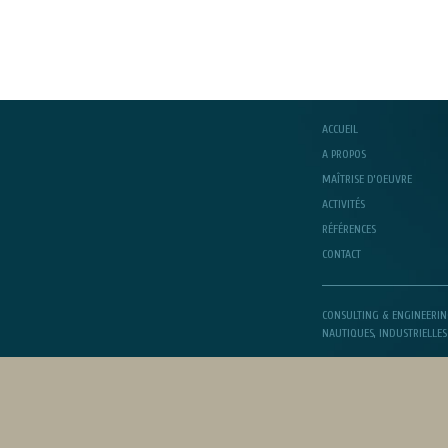
ACCUEIL
A PROPOS
MAÎTRISE D’OEUVRE
ACTIVITÉS
RÉFÉRENCES
CONTACT
CONSULTING & ENGINEERIN
NAUTIQUES, INDUSTRIELLES