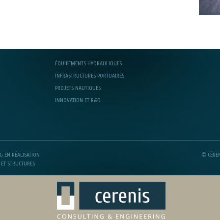
ÉQUIPEMENTS HYDRAULIQUES
INFRASTRUCTURES PORTUAIRES
PROJETS NAUTIQUES
INNOVATION ET R&D
G EN RÉALISATION
© CÉREN
 ET STRUCTURES