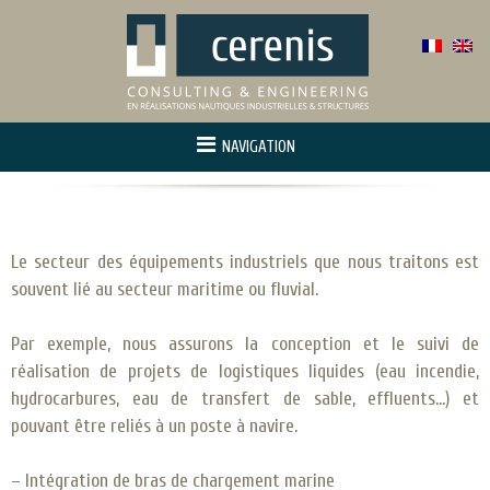
NAVIGATION
Accueil
À propos
Le secteur des équipements industriels que nous traitons est
Activité
souvent lié au secteur maritime ou fluvial.
Maîtrise d’oeuvre
Par exemple, nous assurons la conception et le suivi de
R&D – Innovation
réalisation de projets de logistiques liquides (eau incendie,
Références
hydrocarbures, eau de transfert de sable, effluents…) et
pouvant être reliés à un poste à navire.
Contact
– Intégration de bras de chargement marine