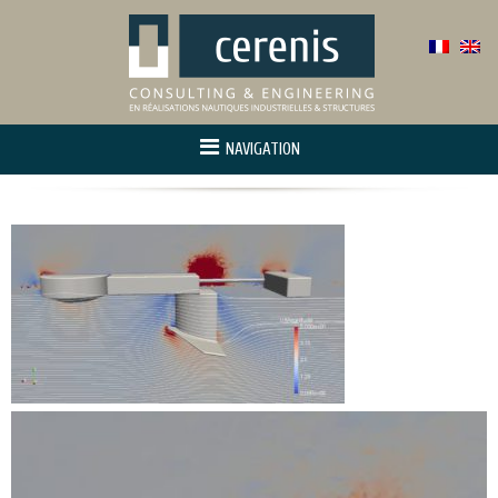
NAVIGATION
Accueil
À propos
Activité
Maîtrise d’oeuvre
R&D – Innovation
Références
Contact