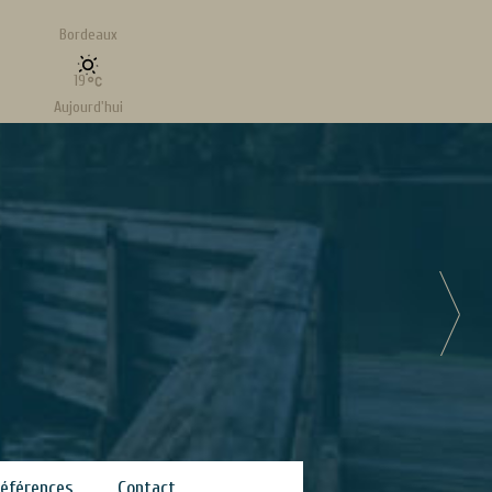
Bordeaux
19
Aujourd'hui
Vent
2.74 kt - 46°
Maintenant
19
Mis à jour le :Aug-7-2026, 05:46
éférences
Contact