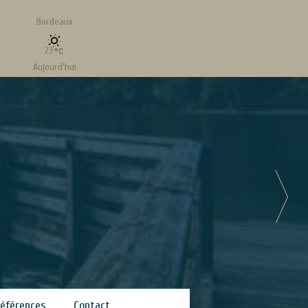
Bordeaux
23
Aujourd'hui
Vent
4.75 kt - 357°
Maintenant
24
Mis à jour le :Aug-7-2026, 21:19
éférences
Contact